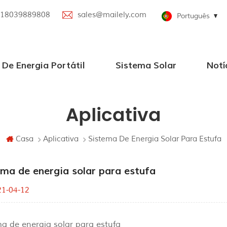
18039889808
sales@mailely.com
Português
De Energia Portátil
Sistema Solar
Notí
gia portátil 100W-2000W
portátil paralela
uetooth
Sistemas de energia solar de grade
Pequenos sistemas solares
Aplicativa
Casa
Aplicativa
Sistema De Energia Solar Para Estufa
ema de energia solar para estufa
21-04-12
a de energia solar para estufa