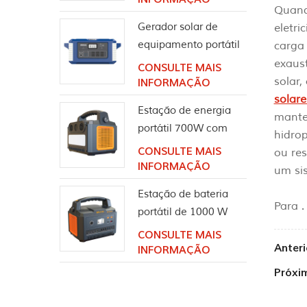
Quand
1000 W
Gerador solar de
eletr
equipamento portátil
carga 
de energia ao ar livre
exaust
CONSULTE MAIS
de 2000 W
solar
INFORMAÇÃO
solare
Estação de energia
mante
portátil 700W com
hidro
alto-falante sem fio
CONSULTE MAIS
ou res
Bluetooth
INFORMAÇÃO
um sis
Estação de bateria
Para .
portátil de 1000 W
com alto-falante
CONSULTE MAIS
Bluetooth
Anteri
INFORMAÇÃO
Próxim