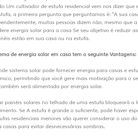
o Um cultivador de estufa residencial vem nos dizer que 
tufa, a primeira pergunta que perguntamos é: "A sua cas
eendentemente, muitas pessoas dizem não, mesmo que a 
ere energia solar para a casa Se seu objetivo é reduzir a
néis estão em sua casa ou na estufa.
tema de energia solar em casa tem o seguinte Vantagens:
nde sistema solar pode fornecer energia para casas e est
mico, permitindo que você gere mais motivação para o se
 também será alimentada por energia solar.
r painéis solares no telhado de uma estufa bloqueará a l
mento. Se A estufa é grande o suficiente, pode haver esp
ufas residenciais menores vão querer considerar o uso do
a casas para evitar desnecessárias sombras.