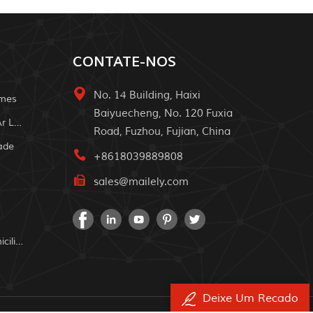
CONTATE-NOS
No. 14 Building, Haixi
omes
Baiyuecheng, No. 120 Fuxia
Sistema De Energia Solar Ao Ar Livre
Road, Fuzhou, Fujian, China
ade
+8618039889808
sales@mailely.com
Sistema De Energia Solar Domiciliar
Deixe Um Recado