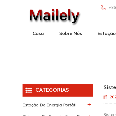
+86
Casa
Sobre Nós
Estação 
Estação de ener
Nova Central Elétrica Portátil
Estação de energia 
Estação de energia portátil com alto-falante Bl
Sist
CATEGORIAS
20
Estação De Energia Portátil
Sistem