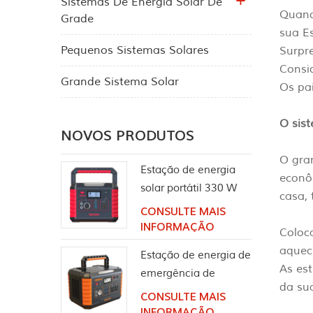
Sistemas De Energia Solar De
Quand
Grade
sua Es
Pequenos Sistemas Solares
Surpr
Consid
Grande Sistema Solar
Os pai
O sis
NOVOS PRODUTOS
O gra
Estação de energia
econô
solar portátil 330 W
casa,
Tomada CA de onda
CONSULTE MAIS
senoidal pura
INFORMAÇÃO
Coloca
aqueci
Estação de energia de
As est
emergência de
da su
bateria de lítio para
CONSULTE MAIS
acampamento de
INFORMAÇÃO