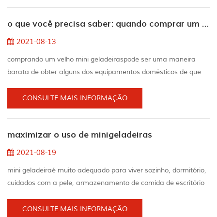
dia. Como frio é isso? Diferentes frigoríficos mini alcançam
o que você precisa saber: quando comprar um minigeladeira de segunda mão
diferentes Temperaturas. produtos anunciados...
2021-08-13
comprando um velho mini geladeiraspode ser uma maneira
barata de obter alguns dos equipamentos domésticos de que
você precisa, portanto, também pode colocar parte do seu
suado dinheiro no bolso. decida o tamanho e tipo que você
CONSULTE MAIS INFORMAÇÃO
precisa escolha um refrigerador compacto entre três
especificações simples:alto: essas versões são uma das
maximizar o uso de minigeladeiras
maiores pequenas geladeiras e geralmente são consideradas
as mais...
2021-08-19
mini geladeiraé muito adequado para viver sozinho, dormitório,
cuidados com a pele, armazenamento de comida de escritório
e armazenamento de seu vinho. 1. aproveite ao máximo o
espaço do minigeladeira quando os alimentos obstruem o fluxo
CONSULTE MAIS INFORMAÇÃO