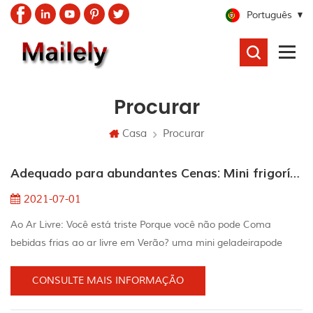
Português
PROCURAR
Procurar
Casa
Procurar
Adequado para abundantes Cenas: Mini frigorífico
2021-07-01
Ao Ar Livre: Você está triste Porque você não pode Coma
bebidas frias ao ar livre em Verão? uma mini geladeirapode
ajudá-lo a resolver o problema Os mini refrigeradores podem
ser colocados em quase qualquer lugar com um plugue de
CONSULTE MAIS INFORMAÇÃO
energia, e podem ser facilmente armazenados em cozinhas ao