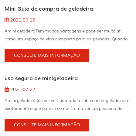
ar livre, piscinas e até mesmo tornar sua experiência de
Mini Guia de compra de geladeira
acampamento de carro mais confortável e conveniente. A...
2021-07-16
Amini geladeiraTem muitas vantagens e pode ser muito útil
como um espaço de vida compacto para as pessoas. Quando
Nós falamos sobre os tipos disponíveis no mercado, também
há vários produtos Nós Espero que o nosso mini guia de compra
CONSULTE MAIS INFORMAÇÃO
de refrigerador possa resolver todas as suas perguntas
comuns, pois guiá-lo através da classificação básica mini
uso seguro de minigeladeira
tamanho frigoríficoO tamanho de um refrigerador compa...
2021-07-22
Amini geladeira (às vezes Chamado a sub-counter geladeira) é
exatamente o que parece como. É uma versão pequena do
geladeira de tamanho típico encontrado em todos os
americanos cozinha. tem casa mini geladeiras. , mini frigoríficos
CONSULTE MAIS INFORMAÇÃO
para dormitórios, mini geladeiras para bares, mini geladeiras