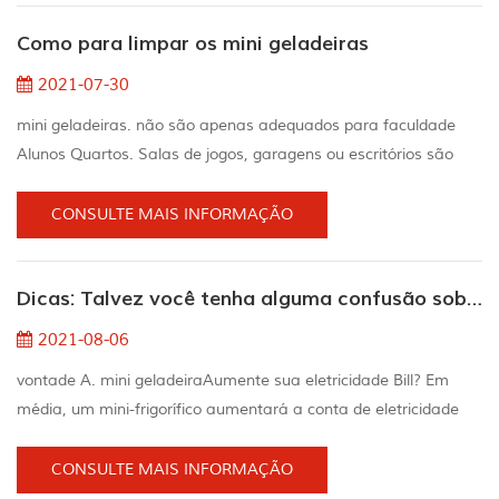
para escritórios, e mini geladeiras para hotéis. A diferença está
Como para limpar os mini geladeiras
no tamanho, menor custo de energia e fre...
2021-07-30
mini geladeiras. não são apenas adequados para faculdade
Alunos Quartos. Salas de jogos, garagens ou escritórios são
lugares ideais para colocar refrigeradores adicionais para
manter bebidas e lanches legais e impedir que os usuários the
CONSULTE MAIS INFORMAÇÃO
Trekking todo o caminho até o principal geladeira. Assim como
você faz com outros eletrodomésticos, o mini geladeira deve
Dicas: Talvez você tenha alguma confusão sobre o mini geladeira
também ser limpo regularmente para mantê...
2021-08-06
vontade A. mini geladeiraAumente sua eletricidade Bill? Em
média, um mini-frigorífico aumentará a conta de eletricidade
por US $ 3.29 por mês ou US $ 39.49 por ano. Os custos de
eletricidade variam dependendo da marca, modelo e instalação
CONSULTE MAIS INFORMAÇÃO
do equipamento, bem como o estado, temporada e tempo de