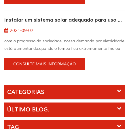
laticínios, carne, "booch" e cerveja. Se você tiver uma longa
viagem no futuro, ou apenas gostaria de preparar bebidas
instalar um sistema solar adequado para uso doméstico
geladas a qualquer hora e em qualquer lugar, co...
2021-09-07
com o progresso da sociedade, nossa demanda por eletricidade
está aumentando.quando o tempo fica extremamente frio ou
extremamente quente, o consumo de energia dos
eletrodomésticos ou a conta de luz da empresa torna-se muito
CONSULTE MAIS INFORMAÇÃO
caro.então a energia solar alternativa apareceu.para usar a
energia solar, você precisa instalar um sistema solar doméstico.
você deve saber que a energia solar é uma boa opçã...
CATEGORIAS
ÚLTIMO BLOG.
TAG