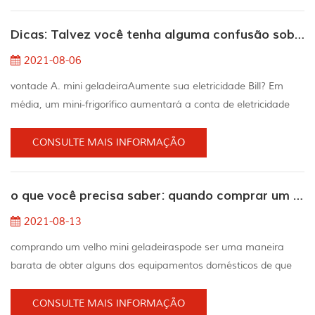
você faz com outros eletrodomésticos, o mini geladeira deve
Dicas: Talvez você tenha alguma confusão sobre o mini geladeira
também ser limpo regularmente para mantê...
2021-08-06
vontade A. mini geladeiraAumente sua eletricidade Bill? Em
média, um mini-frigorífico aumentará a conta de eletricidade
por US $ 3.29 por mês ou US $ 39.49 por ano. Os custos de
eletricidade variam dependendo da marca, modelo e instalação
CONSULTE MAIS INFORMAÇÃO
do equipamento, bem como o estado, temporada e tempo de
dia. Como frio é isso? Diferentes frigoríficos mini alcançam
o que você precisa saber: quando comprar um minigeladeira de segunda mão
diferentes Temperaturas. produtos anunciados...
2021-08-13
comprando um velho mini geladeiraspode ser uma maneira
barata de obter alguns dos equipamentos domésticos de que
você precisa, portanto, também pode colocar parte do seu
suado dinheiro no bolso. decida o tamanho e tipo que você
CONSULTE MAIS INFORMAÇÃO