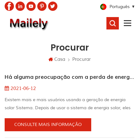
Português
PROCURAR
Procurar
Casa
Procurar
Há alguma preocupação com a perda de energia depois de usar o sistema de energia solar
2021-06-12
Existem mais e mais usuários usando a geração de energia
solar Sistema. Depois de usar o sistema de energia solar, eles
descobriu que a geração de energia diária não se encontrou
sua expectativas. Para . Exemplo, algumas pessoas instalam
CONSULTE MAIS INFORMAÇÃO
3kw Sistema de energia solar, mas apenas produzir 5 para 6kw