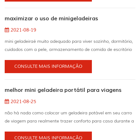
precisa escolha um refrigerador compacto entre três
especificações simples:alto: essas versões são uma das
maximizar o uso de minigeladeiras
maiores pequenas geladeiras e geralmente são consideradas
as mais...
2021-08-19
mini geladeiraé muito adequado para viver sozinho, dormitório,
cuidados com a pele, armazenamento de comida de escritório
e armazenamento de seu vinho. 1. aproveite ao máximo o
espaço do minigeladeira quando os alimentos obstruem o fluxo
CONSULTE MAIS INFORMAÇÃO
de ar, isso torna o minigeladeira mais difícil de trabalhar e torna
certas áreas do minigeladeira mais quentes do que outras.na
melhor mini geladeira portátil para viagens
verdade, bebidas como sobras e álc...
2021-08-25
não há nada como colocar um geladeira potável em seu carro
de viagem para realmente trazer conforto para casa durante a
viagem.refrigeração significa que você pode armazenar
alimentos frescos e outros alimentos frios - como vegetais,
CONSULTE MAIS INFORMAÇÃO