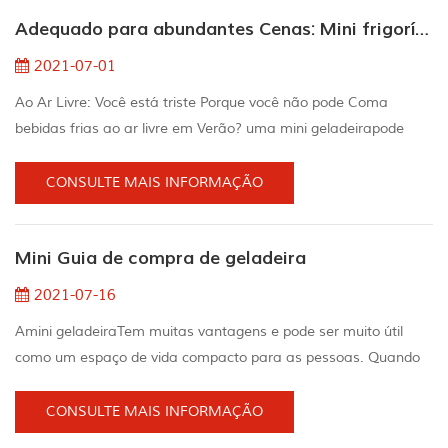
/ h um dia, e alguns são até mais baixos. Por quê? quem
Adequado para abundantes Cenas: Mini frigorífico
roubou meu Eletricidade? Há o seguinte aspect...
2021-07-01
Ao Ar Livre: Você está triste Porque você não pode Coma
bebidas frias ao ar livre em Verão? uma mini geladeirapode
ajudá-lo a resolver o problema Os mini refrigeradores podem
ser colocados em quase qualquer lugar com um plugue de
CONSULTE MAIS INFORMAÇÃO
energia, e podem ser facilmente armazenados em cozinhas ao
ar livre, piscinas e até mesmo tornar sua experiência de
Mini Guia de compra de geladeira
acampamento de carro mais confortável e conveniente. A...
2021-07-16
Amini geladeiraTem muitas vantagens e pode ser muito útil
como um espaço de vida compacto para as pessoas. Quando
Nós falamos sobre os tipos disponíveis no mercado, também
há vários produtos Nós Espero que o nosso mini guia de compra
CONSULTE MAIS INFORMAÇÃO
de refrigerador possa resolver todas as suas perguntas