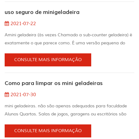
comuns, pois guiá-lo através da classificação básica mini
uso seguro de minigeladeira
tamanho frigoríficoO tamanho de um refrigerador compa...
2021-07-22
Amini geladeira (às vezes Chamado a sub-counter geladeira) é
exatamente o que parece como. É uma versão pequena do
geladeira de tamanho típico encontrado em todos os
americanos cozinha. tem casa mini geladeiras. , mini frigoríficos
CONSULTE MAIS INFORMAÇÃO
para dormitórios, mini geladeiras para bares, mini geladeiras
para escritórios, e mini geladeiras para hotéis. A diferença está
Como para limpar os mini geladeiras
no tamanho, menor custo de energia e fre...
2021-07-30
mini geladeiras. não são apenas adequados para faculdade
Alunos Quartos. Salas de jogos, garagens ou escritórios são
lugares ideais para colocar refrigeradores adicionais para
manter bebidas e lanches legais e impedir que os usuários the
CONSULTE MAIS INFORMAÇÃO
Trekking todo o caminho até o principal geladeira. Assim como